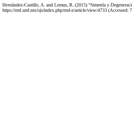
Hernández-Castillo, A. and Lemus, R. (2015) “Simetría y Degeneració
https://rmf.smf.mx/ojs/index.php/rmf-e/article/view/4733 (Accessed: 