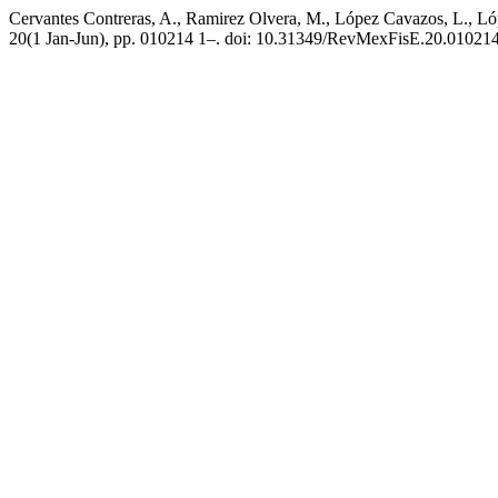
Cervantes Contreras, A., Ramirez Olvera, M., López Cavazos, L., Lópe
20(1 Jan-Jun), pp. 010214 1–. doi: 10.31349/RevMexFisE.20.010214