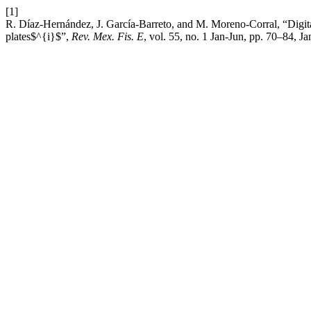
[1]
R. Díaz-Hernández, J. García-Barreto, and M. Moreno-Corral, “Digital
plates$^{i}$”,
Rev. Mex. Fis. E
, vol. 55, no. 1 Jan-Jun, pp. 70–84, Ja