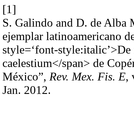
[1]
S. Galindo and D. de Alba M
ejemplar latinoamericano de
style=‘font-style:italic’>D
caelestium</span> de Copérn
México”,
Rev. Mex. Fis. E
,
Jan. 2012.