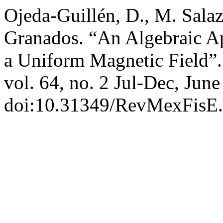
Ojeda-Guillén, D., M. Sala
Granados. “An Algebraic Ap
a Uniform Magnetic Field”
vol. 64, no. 2 Jul-Dec, Jun
doi:10.31349/RevMexFisE.