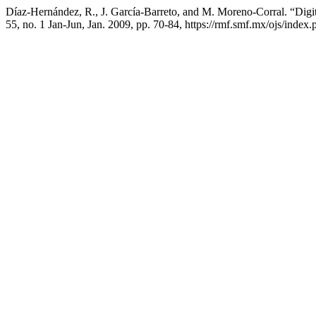
Díaz-Hernández, R., J. García-Barreto, and M. Moreno-Corral. “Digi
55, no. 1 Jan-Jun, Jan. 2009, pp. 70-84, https://rmf.smf.mx/ojs/index.