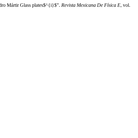
dro Mártir Glass plates$^{i}$”.
Revista Mexicana De Física E
, vol.