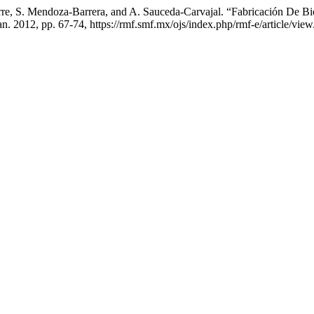
re, S. Mendoza-Barrera, and A. Sauceda-Carvajal. “Fabricación De Bios
Jan. 2012, pp. 67-74, https://rmf.smf.mx/ojs/index.php/rmf-e/article/vie