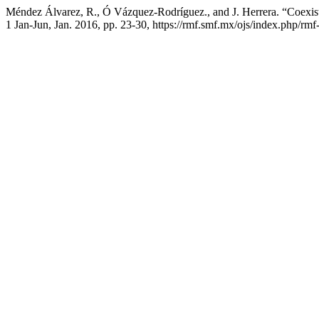
Méndez Álvarez, R., Ó Vázquez-Rodríguez., and J. Herrera. “Coexi
1 Jan-Jun, Jan. 2016, pp. 23-30, https://rmf.smf.mx/ojs/index.php/rmf-