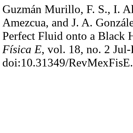
Guzmán Murillo, F. S., I. 
Amezcua, and J. A. González
Perfect Fluid onto a Black 
Física E
, vol. 18, no. 2 Ju
doi:10.31349/RevMexFisE.