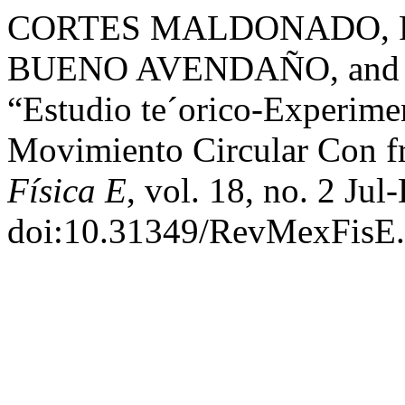
CORTES MALDONADO, R.
BUENO AVENDAÑO, and 
“Estudio te´orico-Experime
Movimiento Circular Con fr
Física E
, vol. 18, no. 2 Ju
doi:10.31349/RevMexFisE.