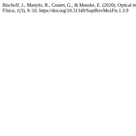
Bischoff, J., Mastylo, R., Granet, G., & Manske, E. (2020). Optica
Física
,
1
(3), 9–16. https://doi.org/10.31349/SuplRevMexFis.1.3.9