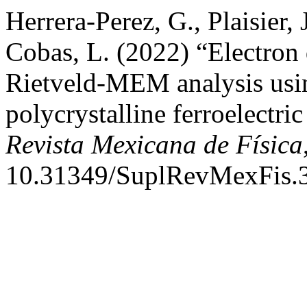
Herrera-Perez, G., Plaisier,
Cobas, L. (2022) “Electron
Rietveld-MEM analysis us
polycrystalline ferroelectr
Revista Mexicana de Física
10.31349/SuplRevMexFis.