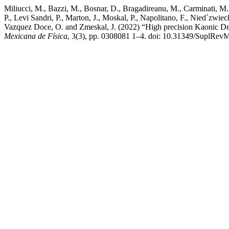
Miliucci, M., Bazzi, M., Bosnar, D., Bragadireanu, M., Carminati, M.,
P., Levi Sandri, P., Marton, J., Moskal, P., Napolitano, F., Nied´zwieck
Vazquez Doce, O. and Zmeskal, J. (2022) “High precision Kaoni
Mexicana de Física
, 3(3), pp. 0308081 1–4. doi: 10.31349/SuplRev