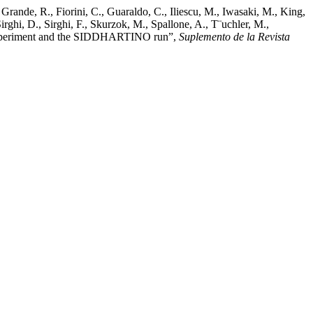
Grande, R., Fiorini, C., Guaraldo, C., Iliescu, M., Iwasaki, M., King,
Sirghi, D., Sirghi, F., Skurzok, M., Spallone, A., T¨uchler, M.,
experiment and the SIDDHARTINO run”,
Suplemento de la Revista