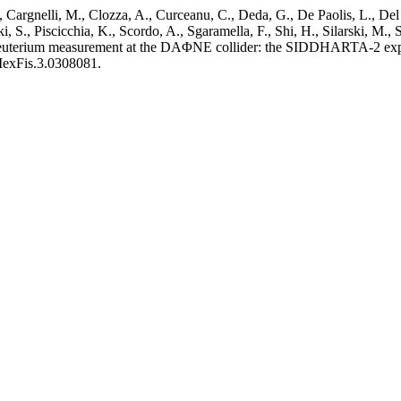
 Cargnelli, M., Clozza, A., Curceanu, C., Deda, G., De Paolis, L., Del 
i, S., Piscicchia, K., Scordo, A., Sgaramella, F., Shi, H., Silarski, M., 
c Deuterium measurement at the DAΦNE collider: the SIDDHARTA-2 
MexFis.3.0308081.