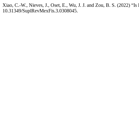
Xiao, C.-W., Nieves, J., Oset, E., Wu, J. J. and Zou, B. S. (2022) “Is
10.31349/SuplRevMexFis.3.0308045.