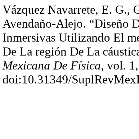
Vázquez Navarrete, E. G., G
Avendaño-Alejo. “Diseño D
Inmersivas Utilizando El m
De La región De La cáustic
Mexicana De Física
, vol. 
doi:10.31349/SuplRevMexF