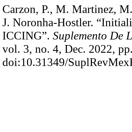
Carzon, P., M. Martinez, M.
J. Noronha-Hostler. “Initi
ICCING”.
Suplemento De L
vol. 3, no. 4, Dec. 2022, p
doi:10.31349/SuplRevMexF