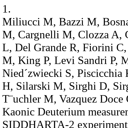
1.
Miliucci M, Bazzi M, Bosn
M, Cargnelli M, Clozza A, 
L, Del Grande R, Fiorini C,
M, King P, Levi Sandri P, M
Nied´zwiecki S, Piscicchia 
H, Silarski M, Sirghi D, Si
T¨uchler M, Vazquez Doce O
Kaonic Deuterium measurem
SIDDHARTA-2 experiment