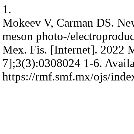
1.
Mokeev V, Carman DS. New 
meson photo-/electroproduc
Mex. Fis. [Internet]. 2022 
7];3(3):0308024 1-6. Avail
https://rmf.smf.mx/ojs/inde