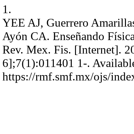
1.
YEE AJ, Guerrero Amarill
Ayón CA. Enseñando Física c
Rev. Mex. Fis. [Internet]. 
6];7(1):011401 1-. Availabl
https://rmf.smf.mx/ojs/inde