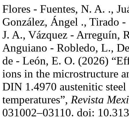
Flores - Fuentes, N. A. ., J
González, Ángel ., Tirado -
J. A., Vázquez - Arreguín, R.
Anguiano - Robledo, L., De
de - León, E. O. (2026) “Eff
ions in the microstructure a
DIN 1.4970 austenitic steel 
temperatures”,
Revista Mexi
031002–03110. doi: 10.31