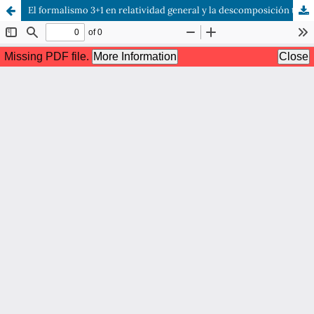
El formalismo 3+1 en relatividad general y la descomposición tensorial completa