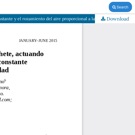
Search
Download
tante y el rozamiento del aire proporcional a la velocidad