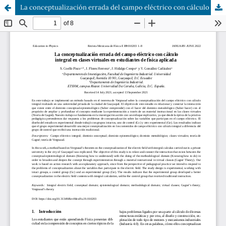
La conceptualización errada del campo eléctrico con cálculo integral en clases virtuales en estudiantes de física aplicada