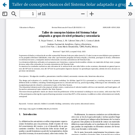
Taller de conceptos básicos del Sistema Solar adaptado a grupos de nivel primaria y secundaria