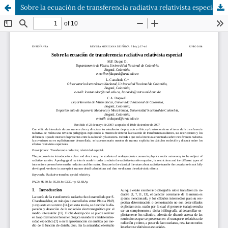
Sobre la ecuación de transferencia radiativa relativista especial