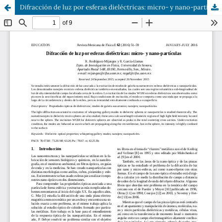
Difracción de luz por esferas dieléctricas: micro- y nano-partículas