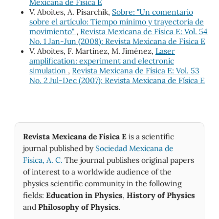
Mexicana de Física E
V. Aboites, A. Pisarchik,
Sobre: "Un comentario
sobre el artículo: Tiempo mínimo y trayectoria de
movimiento"
,
Revista Mexicana de Física E: Vol. 54
No. 1 Jan-Jun (2008): Revista Mexicana de Física E
V. Aboites, F. Martínez, M. Jiménez,
Laser
amplification: experiment and electronic
simulation
,
Revista Mexicana de Física E: Vol. 53
No. 2 Jul-Dec (2007): Revista Mexicana de Física E
Revista Mexicana de Física E
is a scientific
journal published by
Sociedad Mexicana de
Fìsica, A. C.
The journal publishes original papers
of interest to a worldwide audience of the
physics scientific community in the following
fields:
Education in Physics
,
History of Physics
and
Philosophy of Physics
.