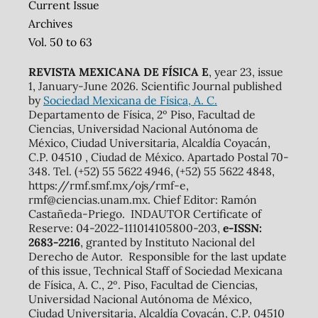
Current Issue
Archives
Vol. 50 to 63
REVISTA MEXICANA DE FÍSICA E
, year 23, issue
1, January-June 2026. Scientific Journal published
by
Sociedad Mexicana de Física, A. C.
Departamento de Física, 2º Piso, Facultad de
Ciencias, Universidad Nacional Autónoma de
México, Ciudad Universitaria, Alcaldía Coyacán,
C.P. 04510 , Ciudad de México. Apartado Postal 70-
348. Tel. (+52) 55 5622 4946, (+52) 55 5622 4848,
https://rmf.smf.mx/ojs/rmf-e,
rmf@ciencias.unam.mx. Chief Editor: Ramón
Castañeda-Priego. INDAUTOR Certificate of
Reserve: 04-2022-111014105800-203,
e-ISSN:
2683-2216
, granted by Instituto Nacional del
Derecho de Autor. Responsible for the last update
of this issue, Technical Staff of Sociedad Mexicana
de Física, A. C., 2º. Piso, Facultad de Ciencias,
Universidad Nacional Autónoma de México,
Ciudad Universitaria, Alcaldía Coyacán, C.P. 04510