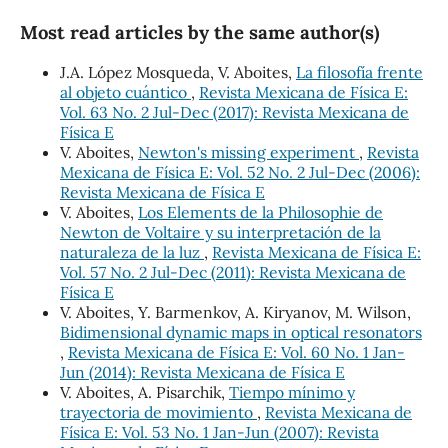
Most read articles by the same author(s)
J.A. López Mosqueda, V. Aboites,
La filosofía frente
al objeto cuántico
,
Revista Mexicana de Física E:
Vol. 63 No. 2 Jul-Dec (2017): Revista Mexicana de
Física E
V. Aboites,
Newton's missing experiment
,
Revista
Mexicana de Física E: Vol. 52 No. 2 Jul-Dec (2006):
Revista Mexicana de Física E
V. Aboites,
Los Elements de la Philosophie de
Newton de Voltaire y su interpretación de la
naturaleza de la luz
,
Revista Mexicana de Física E:
Vol. 57 No. 2 Jul-Dec (2011): Revista Mexicana de
Física E
V. Aboites, Y. Barmenkov, A. Kiryanov, M. Wilson,
Bidimensional dynamic maps in optical resonators
,
Revista Mexicana de Física E: Vol. 60 No. 1 Jan-
Jun (2014): Revista Mexicana de Física E
V. Aboites, A. Pisarchik,
Tiempo mínimo y
trayectoria de movimiento
,
Revista Mexicana de
Física E: Vol. 53 No. 1 Jan-Jun (2007): Revista