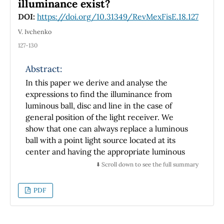
illuminance exist?
aceptados en la literatura. Esta
DOI:
https://doi.org/10.31349/RevMexFisE.18.127
implementación es presentada de manera
didáctica y accesible a estudiantes que estén
V. Ivchenko
interesados en este campo de la física.
127-130
Abstract:
In this paper we derive and analyse the
expressions to find the illuminance from
luminous ball, disc and line in the case of
general position of the light receiver. We
show that one can always replace a luminous
ball with a point light source located at its
center and having the appropriate luminous
intensity. Any luminous disc or line can be
⬇️ Scroll down to see the full summary
considered, with reasonable accuracy (the
relative error in the determination of the
PDF
5
%
illuminance is less than
), as the point light
source with anisotropic (cosine) luminous
intensity and placed at their center, if the