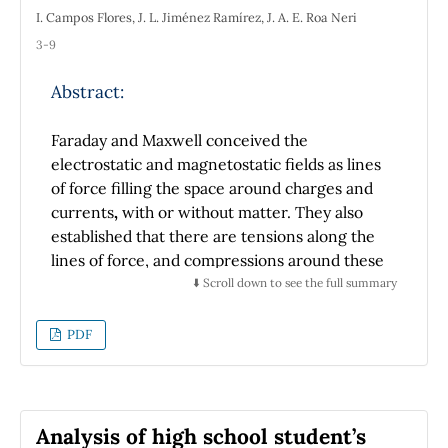
I. Campos Flores, J. L. Jiménez Ramírez, J. A. E. Roa Neri
3-9
Abstract:
Faraday and Maxwell conceived the
electrostatic and magnetostatic fields as lines
of force filling the space around charges and
currents
,
with or without matter. They also
established that there are tensions along the
lines of force, and compressions around these
lines. These ideas are formalized with a stress
⬇️ Scroll down to see the full summary
tensor, whose divergence is a force density.
We follow these ideas to show the origin of
PDF
the electric forces that arise in the case of a
dielectric slab partially introduced into a
parallel-plate capacitor, and the origin of the
magnetic forces that arise in the case of a
Analysis of high school student’s