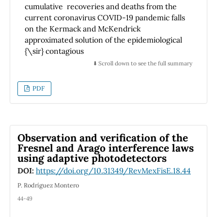
cumulative recoveries and deaths from the
current coronavirus COVID-19 pandemic falls
on the Kermack and McKendrick
approximated solution of the epidemiological
{\sir} contagious
disease model. Then, as an original
⬇️ Scroll down to see the full summary
contribution of this work, based on the
knowledge of
PDF
the infectious period of any epidemic, a
methodology is presented that helps to find
numerical solutions of the full {\sir} model
that falls on the observed data of the epidemic
Observation and verification of the
in case it could be described by the {\sir}
Fresnel and Arago interference laws
model. The methodology is first illustrated by
using adaptive photodetectors
finding a solution of the {\sir} model that falls
DOI:
https://doi.org/10.31349/RevMexFisE.18.44
on the epidemic data of the Bombay plague of
1905-06 analyzed by Kermack and
P. Rodríguez Montero
McKendrick. After that, the methodology is
44-49
applied on analyzing the previously