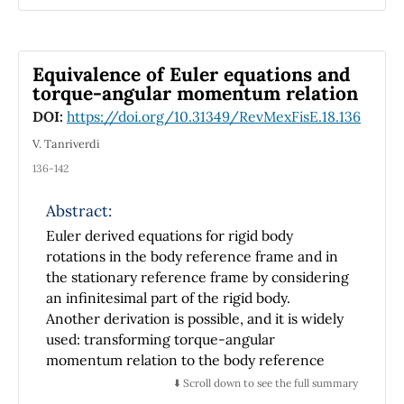
school level. The phenomenological research
design is used to examine the factors that
influence research. The result showed that
Equivalence of Euler equations and
teachers need to be consider of several things
torque-angular momentum relation
that impact the learning process.
DOI:
https://doi.org/10.31349/RevMexFisE.18.136
V. Tanriverdi
136-142
Abstract:
Euler derived equations for rigid body
rotations in the body reference frame and in
the stationary reference frame by considering
an infinitesimal part of the rigid body.
Another derivation is possible, and it is widely
used: transforming torque-angular
momentum relation to the body reference
frame.
⬇️ Scroll down to see the full summary
However, their equivalence is not shown