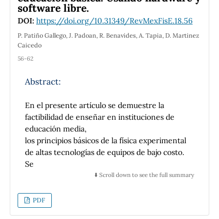
intensidad del segundo punto luminoso
software libre.
consecutivo (y), y una tercera variable es la
DOI:
https://doi.org/10.31349/RevMexFisE.18.56
medición indirecta del ancho de la rejilla de
difracción (a). De los parámetros mencionados
P. Patiño Gallego, J. Padoan, R. Benavides, A. Tapia, D. Martinez
Caicedo
es la distancia y la que ocasiona mayor
incertidumbre en el resultado dado que esta
56-62
variable es dependiente del observador o
experimentador. En este trabajo se presenta
Abstract:
una propuesta innovadora en donde este
valor es posible evaluarlo directamente de
En el presente artículo se demuestre la
una gráfica cuyos datos son adquiridos
factibilidad de enseñar en instituciones de
empleando un osciloscopio; los resultados
educación media,
obtenidos mediante el procedimiento descrito
los principios básicos de la física experimental
en el presente trabajo proporcionan además
de altas tecnologías de equipos de bajo costo.
de resultados con menor incertidumbre,
Se
muestran el comportamiento de intensidades
enfatiza en el uso de hardware y software
⬇️ Scroll down to see the full summary
de la luz difractada.
libre, para el estudio de diferentes tipos de
radiación. Se
PDF
construye una caja oscura para estudiar la