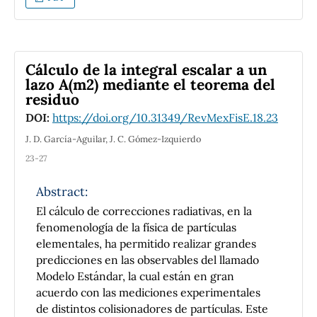
las líneas de fuerza, y compresiones alrededor
inquiry-based learning assisted by virtual
de estas líneas. Estas ideas se formalizan con
laboratory effective improving students'
el tensor de esfuerzos, cuya divergencia es
conceptual mastery of wave optics.
una densidad de fuerza. Nosotros seguimos
Furthermore, it also has been found that
Cálculo de la integral escalar a un
estas ideas para mostrar el origen de las
students still have some difficulties with
lazo A(m2) mediante el teorema del
fuerzas eléctricas que surgen cuando una
residuo
interference and diffraction after learning.
barra de dieléctrico se introduce
DOI:
https://doi.org/10.31349/RevMexFisE.18.23
parcialmente en un condensador de placas
paralelas, y el origen de las fuerzas
J. D. García-Aguilar, J. C. Gómez-Izquierdo
magnéticas que surgen en el caso de una
23-27
barra magnetizable parcialmente introducida
en un solenoide. Encontramos que estas
Abstract:
fuerzas tienen su origen en el cambio abrupto
El cálculo de correcciones radiativas, en la
en la permitividad y permeabilidad que
fenomenología de la física de partículas
produce una diferencia de presiones en la
elementales, ha permitido realizar grandes
interface. Este enfoque nos permite analizar
predicciones en las observables del llamado
las similitudes y diferencias entre ambos
Modelo Estándar, la cual están en gran
casos. Los estudiantes no graduados y
acuerdo con las mediciones experimentales
de distintos colisionadores de partículas. Este
graduados pueden adquirir una percepción