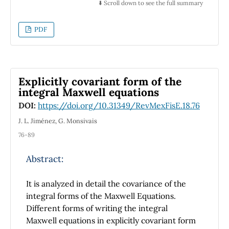
mecánicos de bases fijas y móviles permiten
⬇️ Scroll down to see the full summary
ilustrar un concepto fundamental en las
ciencias físicas, que es la diferencia entre
PDF
limitaciones tecnológicas y limitaciones
fundamentales.
Explicitly covariant form of the
integral Maxwell equations
DOI:
https://doi.org/10.31349/RevMexFisE.18.76
J. L. Jiménez, G. Monsivais
76-89
Abstract:
It is analyzed in detail the covariance of the
integral forms of the Maxwell Equations.
Different forms of writing the integral
Maxwell equations in explicitly covariant form