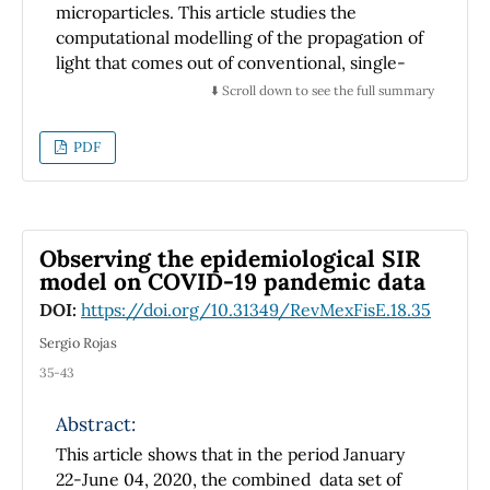
microparticles. This article studies the
computational modelling of the propagation of
light that comes out of conventional, single-
mode and multimode optical fibers, which is of
⬇️ Scroll down to see the full summary
interest when studying the interaction of light
with microparticles. As a parameter of analysis
PDF
and quantification we use the degree of
diffraction of the light propagation beams, at
different distances from the optical fibers.
Resulted intensity field distributions give us
Observing the epidemiological SIR
important microscopic information to
model on COVID-19 pandemic data
consider for light interaction with such
DOI:
https://doi.org/10.31349/RevMexFisE.18.35
microparticles.
Sergio Rojas
35-43
Abstract:
This article shows that in the period January
22-June 04, 2020, the combined data set of