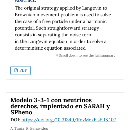
The original strategy applied by Langevin to
Brownian movement problem is used to solve
the case of a free particle under a harmonic
potential. Such straightforward strategy
consists in separating the noise term
in the Langevin equation in order to solve a
deterministic equation associated
with the Mean Square Displacement (MSD). In
⬇️ Scroll down to see the full summary
this work, to achieve our goal we first
calculate the variance for the stochastic
PDF
harmonic oscillator and then the MSD appears
immediately. We study the problem in the
damped and lightly damped cases and show
that, for times greater than the relaxation
Modelo 3-3-1 con neutrinos
time, Langevin's original strategy is quite
derechos, implentado en SARAH y
consistent with the exact theoretical solutions
SPheno
reported by Chandrasekhar and Lemons,
DOI:
https://doi.org/10.31349/RevMexFisE.18.107
these latter obtained using the statistical
properties of a Gaussian white noise. Our
A. Tapia, R. Benavides