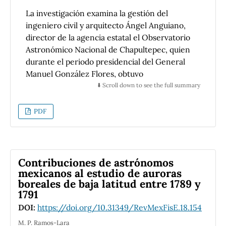
La investigación examina la gestión del
ingeniero civil y arquitecto Ángel Anguiano,
director de la agencia estatal el Observatorio
Astronómico Nacional de Chapultepec, quien
durante el periodo presidencial del General
Manuel González Flores, obtuvo
considerables recursos económicos para
⬇️ Scroll down to see the full summary
modernizar el observatorio e insertarlo en la
comunidad científica internacional para
PDF
resolver problemas de frontera.
Mostramos que, a la par de haber sido
contratado para contribuir en un mapa más
Contribuciones de astrónomos
preciso de la república mexicana, persuadió a
mexicanos al estudio de auroras
la burocracia gonzalista para que patrocinaran
boreales de baja latitud entre 1789 y
1791
su participación en la colaboración
internacional en torno a la observación del
DOI:
https://doi.org/10.31349/RevMexFisE.18.154
tránsito de Venus por enfrente del disco solar
M. P. Ramos-Lara