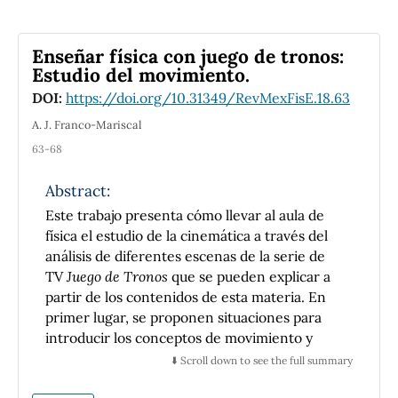
respuesta de una foto multiplicador de silicio a
un pulso
de luz
Enseñar física con juego de tronos:
Estudio del movimiento.
DOI:
https://doi.org/10.31349/RevMexFisE.18.63
A. J. Franco-Mariscal
63-68
Abstract:
Este trabajo presenta cómo llevar al aula de
física el estudio de la cinemática a través del
análisis de diferentes escenas de la serie de
TV
Juego de Tronos
que se pueden explicar a
partir de los contenidos de esta materia. En
primer lugar, se proponen situaciones para
introducir los conceptos de movimiento y
sistema de referencia, y a continuación para
⬇️ Scroll down to see the full summary
diferenciar entre trayectoria, espacio