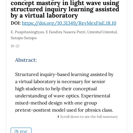
magnetizable bar partially introduced into a
concept mastery in light wave using
structured inquiry learning assisted
solenoid. We find that these forces have their
by a virtual laboratory
origin in the abrupt change in permittivity and
permeability which produce a difference of
DOI:
https://doi.org/10.31349/RevMexFisE.18.10
pressures at interfaces. This approach permits
E. Puspitaningtyas, E Fandira Nasera Putri, Umrotul Umrotul,
us to analyze the similarities and differences
Sutopo Sutopo
between both cases. Advanced
10-22
undergraduate and graduate students can get
interesting insights into the electromagnetic
Abstract:
forces exerted by electrostatic and
magnetostatic fields in vacuum and matter.
Structured inquiry-based learning assisted by
a virtual laboratory is necessary for senior
high students to help their conceptual
understanding of wave optics. Experimental
Faraday y Maxwell concibieron los campos
mixed-method design with one group
electrostáticos y magnetostáticos como líneas
pretest-posttest model used for physics class.
de fuerza llenando el espacio alrededor de
Data collected from an interview, observation,
⬇️ Scroll down to see the full summary
cargas y corriente, con o sin materia. Ellos
pretest, and posttest in quantitative and
establecieron que hay tensiones a lo largo de
qualitative data. The result is structured
PDF