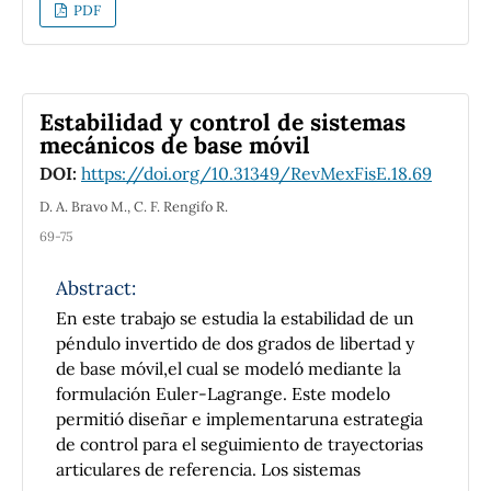
recorrido y desplazamiento. Luego se abordan
PDF
posición, velocidad y aceleración como
magnitudes fundamentales del movimiento, y
se finaliza con el planteamiento de problemas
abiertos de los distintos tipos de movimientos
Estabilidad y control de sistemas
rectilíneos y circulares, así como de la
mecánicos de base móvil
composición de los mismos.
DOI:
https://doi.org/10.31349/RevMexFisE.18.69
D. A. Bravo M., C. F. Rengifo R.
69-75
Abstract:
En este trabajo se estudia la estabilidad de un
péndulo invertido de dos grados de libertad y
de base móvil,el cual se modeló mediante la
formulación Euler-Lagrange. Este modelo
permitió diseñar e implementaruna estrategia
de control para el seguimiento de trayectorias
articulares de referencia. Los sistemas