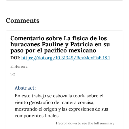
Cuba.
verdad y modelos han logrado que estos
temas sean nuevamente estudiados y
analizados por muchos otros filósofos. Para
Comments
explicar sus ideas, Cartwright hace uso de
diferentes conceptos, algunos novedosos y
Comentario sobre La física de los
otros no tanto, pero redefinidos con un
huracanes Pauline y Patricia en su
sentido específico, por ejemplo;
máquinas
paso por el pacífico mexicano
nomológicas, capacidad, leyes ceteris paribus
,
DOI:
https://doi.org/10.31349/RevMexFisE.18.1
entre otros. Cartwright considera que
E. Herrera
ninguna teoría puede ser universal ni
fundamental, éstas solo pueden ser
1-2
probablemente verdaderas y aplicables en un
Abstract:
rango determinado bajo ciertas circunstancias
y condiciones. Su filosofía se centra en la idea
En este trabajo se esboza la teoría sobre el
de que el mundo está regido por un conjunto
viento geostrófico de manera concisa,
de leyes
ceteris paribus
, es decir leyes que
mostrando el origen y las expresiones de sus
solo funcionan bajo condiciones específicas y
componentes finales.
en un determinado dominio, y por lo tanto
⬇️ Scroll down to see the full summary
ninguna ley puede ser considerada como