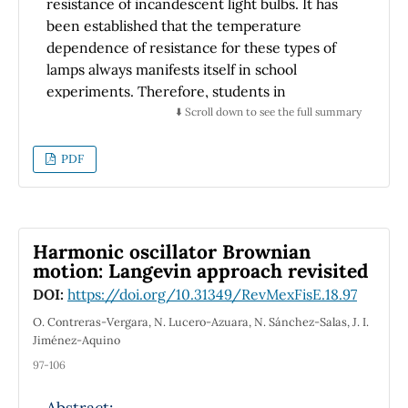
resistance of incandescent light bulbs. It has
been established that the temperature
dependence of resistance for these types of
lamps always manifests itself in school
experiments. Therefore, students in
specialized school should be taught a
⬇️ Scroll down to see the full summary
systematic comparison of resistance in
resistors and lamps in circuits in term of
PDF
didactic principles and be given a detailed
explanation of the different factors that
occurred in lamp circuits and were mistakenly
understood as equipment errors.
Harmonic oscillator Brownian
motion: Langevin approach revisited
DOI:
https://doi.org/10.31349/RevMexFisE.18.97
O. Contreras-Vergara, N. Lucero-Azuara, N. Sánchez-Salas, J. I.
Jiménez-Aquino
97-106
Abstract: