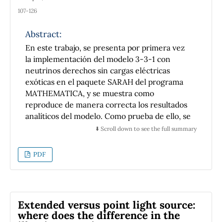
results for the MSDs are compared with the
107-126
exact theoretical solutions as well as with the
numerical simulation.
Abstract:
En este trabajo, se presenta por primera vez
la implementación del modelo 3-3-1 con
neutrinos derechos sin cargas eléctricas
exóticas en el paquete SARAH del programa
MATHEMATICA, y se muestra como
reproduce de manera correcta los resultados
analíticos del modelo. Como prueba de ello, se
presenta las matrices de masa para los
⬇️ Scroll down to see the full summary
sectores de quarks, donde se ha usado un
sector de Higgs con tres tripletes escalares.
PDF
Luego, usando el programa SPheno, se realiza
un análisis numérico de las salidas analíticas
obtenidas con SARAH; esto con el objetivo de
determinar si el modelo con tres tripletes
Extended versus point light source:
genera los valores de masas de todos los
where does the difference in the
quarks adecuadamente al compararlos con los