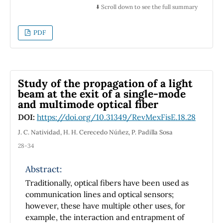
es un trabajo pedagógico en la cual se calcula
interesante sobre las fuerzas
⬇️ Scroll down to see the full summary
A
\lr
m
2
la integral escalar a un lazo
, que
electromagnéticas ejercidas por campos
aparece en los cálculos de correcciones
electrostáticos y magnetostáticos en el vacío y
PDF
radiativas, en el esquema de regularización
en la materia
dimensional. Como resultado principal, se
presenta una forma nueva (no existente en la
literatura) de calcular la integral escalar
Study of the propagation of a light
mediante el Teorema del Residuo de variable
beam at the exit of a single-mode
compleja. Adicionalmente se demuestra
and multimode optical fiber
mediante propiedades de la función Gamma la
DOI:
https://doi.org/10.31349/RevMexFisE.18.28
equivalencia de ambos procedimientos.
J. C. Natividad, H. H. Cerecedo Núñez, P. Padilla Sosa
28-34
Abstract:
Traditionally, optical fibers have been used as
communication lines and optical sensors;
however, these have multiple other uses, for
example, the interaction and entrapment of