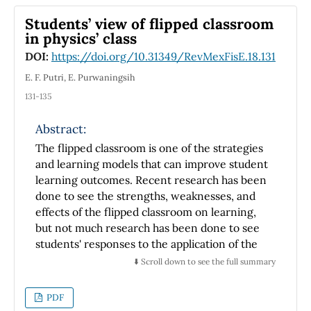
distance to the observation point is
Students’ view of flipped classroom
approximately four times larger than their
in physics’ class
characteristic sizes. The issues outlined in this
DOI:
https://doi.org/10.31349/RevMexFisE.18.131
article will be useful for undergraduate
students, who study the basics of photometry.
E. F. Putri, E. Purwaningsih
131-135
Abstract:
The flipped classroom is one of the strategies
and learning models that can improve student
learning outcomes. Recent research has been
done to see the strengths, weaknesses, and
effects of the flipped classroom on learning,
but not much research has been done to see
students' responses to the application of the
flipped classroom in physics class in senior
⬇️ Scroll down to see the full summary
high. The purpose of this study is to see how
students respond to the application of flipped
PDF
classrooms in physics learning at the high