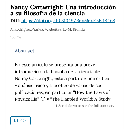
hasta esos años, la clasificó, calculó su altura,
para incursionar en las nuevas rutas de la
Nancy Cartwright: Una introducción
propuso un modelo propio, opinó sobre los
astronomía propuestas por el grupo
a su filosofía de la ciencia
límites de la ciencia para comprender su
hegemónico francés, y no a una política
DOI:
https://doi.org/10.31349/RevMexFisE.18.168
naturaleza y señaló misterios, algunos sin
científica de estado.
respuesta todavía. Dimas Rangel realizó un
A. Rodríguez-Yáñez, V. Aboites, L.-M. Rionda
experimento para reproducir ―por primera
168-177
vez― las características de una aurora, opinó
sobre algunas explicaciones científicas y
Abstract:
propuso la suya propia. Cada uno poseía
ciertas piezas de un gran rompecabezas,
En este artículo se presenta una breve
imposible de armar en esa época. A través de
introducción a la filosofía de la ciencia de
las primeras publicaciones y debido a sus
Nancy Cartwright, esto a partir de una crítica
diferencias se originó una polémica sobre la
y análisis físico y filosófico de varias de sus
naturaleza de este meteoro que contribuyó a
publicaciones, en particular “How the Laws of
que la astronomía novohispana brillara a nivel
Physics Lie” [1] y “The Dappled World: A Study
local e internacional. La aurora fue observada
of the Boundaries of Science” [2]. Nancy
⬇️ Scroll down to see the full summary
también en Barcelona, Suecia, Inglaterra,
Cartwright es conocida por lo original y
Polonia, San Petersburgo, Norteamérica
controversial de muchas de sus posturas
PDF
(Salem, Hingham, Hamden y Cambridge) y
filosóficas; en especial sus ideas sobre leyes,