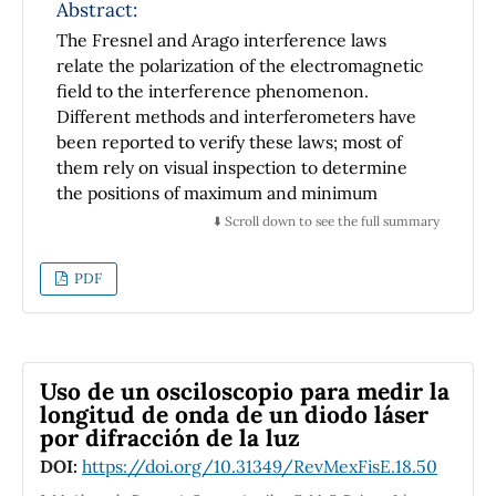
considered coronavirus COVID-19 pandemic
Abstract:
data set. Moreover, since the Kermack and
The Fresnel and Arago interference laws
McKendrick approximated solution of the
relate the polarization of the electromagnetic
{\sir} model comes from solving a Riccati type
field to the interference phenomenon.
differential equation, commonly found when
Different methods and interferometers have
studying (in introductory physics courses) the
been reported to verify these laws; most of
vertical motion of objects on a resistive
them rely on visual inspection to determine
medium, enough details are given in the
the positions of maximum and minimum
article so the epidemiological {\sir} model can
interference. In this report, the observation
⬇️ Scroll down to see the full summary
be used as an additional example for
and verification of the Fresnel and Arago
enhancing and enriching the undergraduate
interference laws using adaptive
PDF
curriculum Physics courses for Biology, Life
photodetectors are presented. These
Sciences, Medicine and/or Computational
photodetectors generate an electrical current
Modeling.
proportional to the square of the visibility of
the interference pattern; thus the gradual
Uso de un osciloscopio para medir la
change from the appearance of the
longitud de onda de un diodo láser
interference pattern (maximum visibility) to
por difracción de la luz
its disappearance (minimum or null visibility)
DOI:
https://doi.org/10.31349/RevMexFisE.18.50
is detected as an electrical current. The