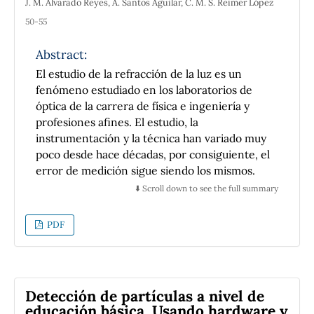
extreme values of the interference pattern
J. M. Alvarado Reyes, A. Santos Aguilar, C. M. S. Reimer López
visibility can be accurately assessed, in real
50-55
time and without any signal processing using.
A difference of 3 orders of magnitude
Abstract:
between the signals measured in the
El estudio de la refracción de la luz es un
positions of maximum and minimum
fenómeno estudiado en los laboratorios de
interference is demonstrated. Due to the
óptica de la carrera de física e ingeniería y
adaptive properties of the adaptive
profesiones afines. El estudio, la
photodetectors (compensation of the
instrumentación y la técnica han variado muy
irregularities of the interfering beams and
poco desde hace décadas, por consiguiente, el
suppression environmental fluctuations), the
error de medición sigue siendo los mismos.
proposed method can be suitable for teaching
Entre las variables que se miden
⬇️ Scroll down to see the full summary
purposes in undergraduate laboratories.
directamente durante el desarrollo y estudio
de dicho fenómeno se encuentran: La
PDF
distancia entre la rejilla de difracción y la
pantalla donde se proyecta el fenómeno de
difracción (D), una segunda medida es la
longitud entre un máximo de intensidad de
Detección de partículas a nivel de
luz hasta donde comienza a incrementar la
educación básica. Usando hardware y