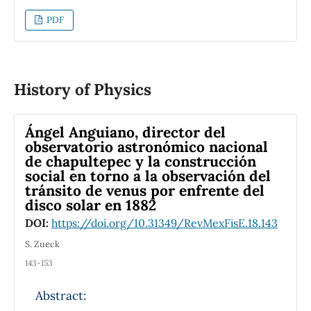
explicitly.
PDF
In this work, for a rigid body with different
moments of inertia, we calculated Euler
equations explicitly in the body reference
frame and in the stationary reference frame
History of Physics
and torque-angular momentum relation.
We also calculated equations of motion from
Lagrangian.
Ángel Anguiano, director del
These calculations show that all four of them
observatorio astronómico nacional
are equivalent.
de chapultepec y la construcción
social en torno a la observación del
tránsito de venus por enfrente del
disco solar en 1882
DOI:
https://doi.org/10.31349/RevMexFisE.18.143
S. Zueck
143-153
Abstract: